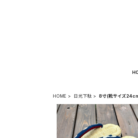
H
HOME
日光下駄
8寸(靴サイズ24c