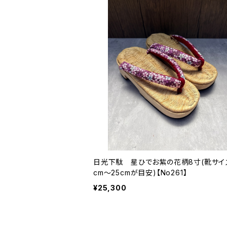
日光下駄 星ひでお紫の花柄8寸(靴サイ
cm〜25cmが目安)【No261】
¥25,300