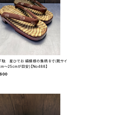
下駄 星ひでお 縞模様の梟柄 8寸(靴サイ
cm〜25cmが目安)【No488】
,600