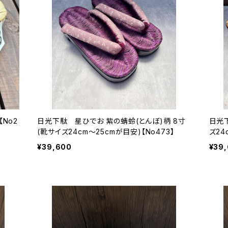
No2
日光下駄 星ひでお 紫の蜻蛉(とんぼ)柄 8寸
日光
(靴サイズ24cm〜25cmが目安)【No473】
ズ24
¥39,600
¥39