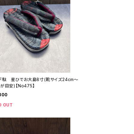
下駄 星ひでお大島8寸(靴サイズ24cm〜
mが目安)【No475】
800
D OUT