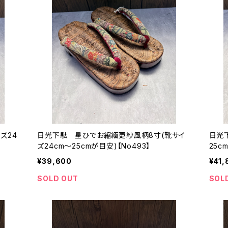
ズ24
日光下駄 星ひでお縮緬更紗風柄8寸(靴サイ
日光
ズ24cm〜25cmが目安)【No493】
25c
¥39,600
¥41,
SOLD OUT
SOL