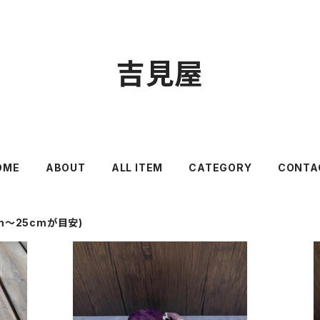
吉見屋
OME
ABOUT
ALL ITEM
CATEGORY
CONTA
m〜25cmが目安)