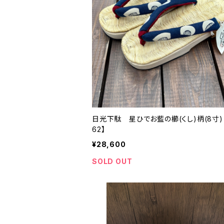
日光下駄 星ひでお藍の櫛(くし)柄(8寸)【
62】
¥28,600
SOLD OUT