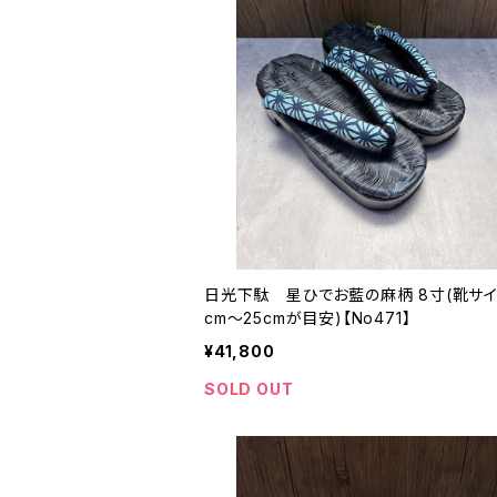
日光下駄 星ひでお藍の麻柄 8寸(靴サイ
cm〜25cmが目安)【No471】
¥41,800
SOLD OUT