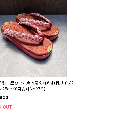
下駄 星ひでお麻の葉文様8寸(靴サイズ2
〜25cmが目安)【No279】
,600
D OUT