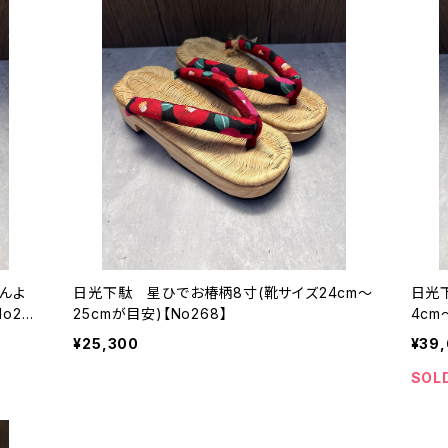
んよ
日光下駄 星ひでお椿柄8寸(靴サイズ24cm〜
日光
o20
25cmが目安)【No268】
4cm
¥25,300
¥39
SOL