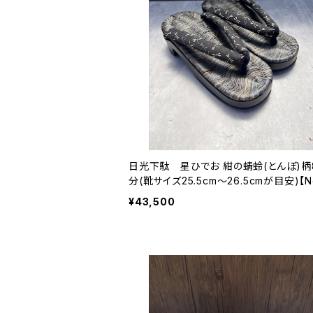
日光下駄 星ひでお 紺の蜻蛉(とんぼ)柄
分(靴サイズ25.5cm〜26.5cmが目安)【N
0】
¥43,500