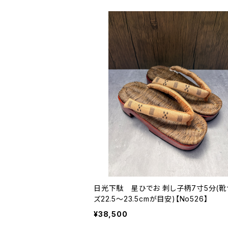
日光下駄 星ひでお 刺し子柄7寸5分(靴
ズ22.5〜23.5cmが目安)【No526】
¥38,500