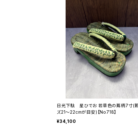
日光下駄 星ひでお 若草色の蔦柄7寸(
ズ21〜22cmが目安)【No718】
¥34,100