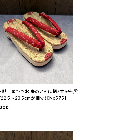
下駄 星ひでお 朱のとんぼ柄7寸5分(靴
22.5〜23.5cmが目安)【No575】
,200