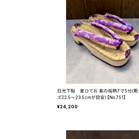
日光下駄 星ひでお 紫の桜柄7寸5分(靴
ズ22.5〜23.5cmが目安)【No751】
¥24,200