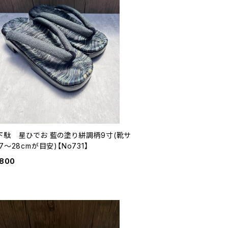
下駄 星ひでお 藍の塗り絣調柄9寸(靴サ
7〜28cmが目安)【No731】
,800