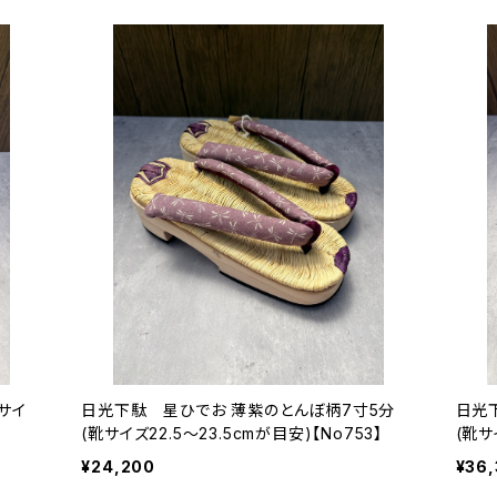
サイ
日光下駄 星ひでお 薄紫のとんぼ柄7寸5分
日光
(靴サイズ22.5〜23.5cmが目安)【No753】
(靴サ
¥24,200
¥36