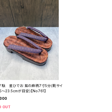
下駄 星ひでお 紫の麻柄7寸5分(靴サイ
.5〜23.5cmが目安)【No761】
,300
D OUT