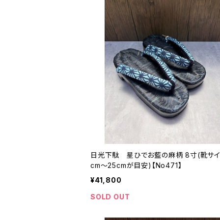
日光下駄 星ひでお藍の麻柄 8寸(靴サイ
cm〜25cmが目安)【No471】
¥41,800
SOLD OUT