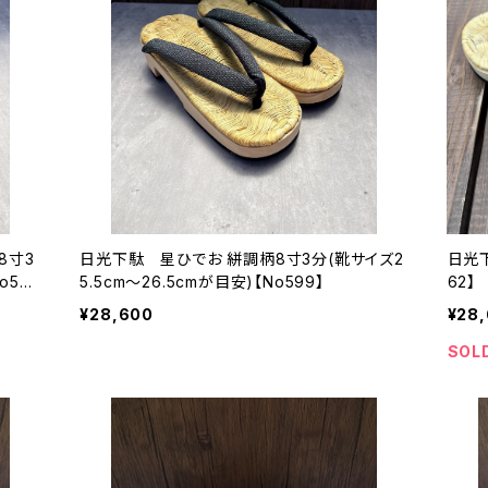
8寸3
日光下駄 星ひでお 絣調柄8寸3分(靴サイズ2
日光下
o59
5.5cm〜26.5cmが目安)【No599】
62】
¥28,600
¥28
SOL