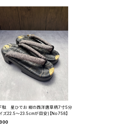
下駄 星ひでお 紺の西洋唐草柄7寸5分
イズ22.5〜23.5cmが目安)【No758】
,300