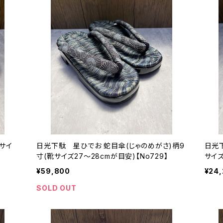
サイ
日光下駄 星ひでお 蛇目傘(じゃのめがさ)柄9
日光
寸(靴サイズ27〜28cmが目安)【No729】
サイズ
¥59,800
¥24
SOLD OUT