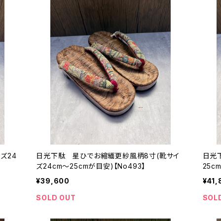
ズ24
日光下駄 星ひでお縮緬更紗風柄8寸(靴サイ
日光
ズ24cm〜25cmが目安)【No493】
25c
¥39,600
¥41,
SOLD OUT
SOL