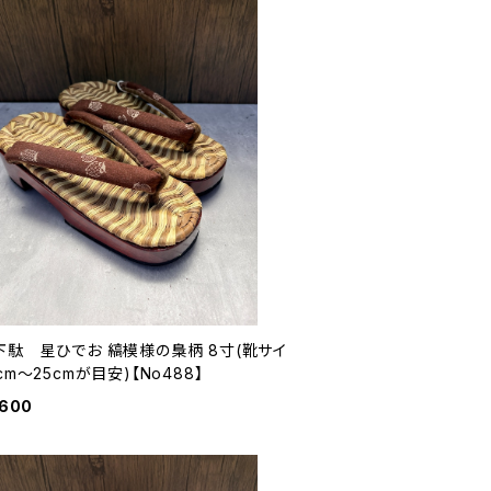
下駄 星ひでお 縞模様の梟柄 8寸(靴サイ
cm〜25cmが目安)【No488】
,600