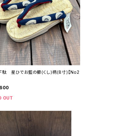
駄 星ひでお藍の櫛(くし)柄(8寸)【No2
,600
D OUT