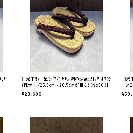
靴サ
日光下駄 星ひでお 印伝調の沙綾型柄8寸3分
日光
(靴サイズ25.5cm〜26.5cmが目安)【No503】
イズ2
¥28,600
¥59