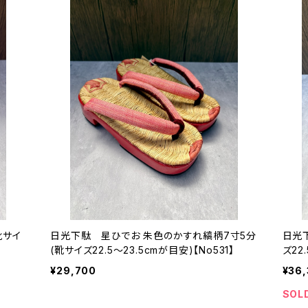
靴サイ
日光下駄 星ひでお 朱色のかすれ縞柄7寸5分
日光
(靴サイズ22.5〜23.5cmが目安)【No531】
ズ22
¥29,700
¥36
SOL