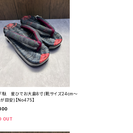
下駄 星ひでお大島8寸(靴サイズ24cm〜
mが目安)【No475】
800
D OUT