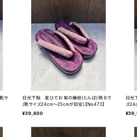
(靴サ
日光下駄 星ひでお 紫の蜻蛉(とんぼ)柄 8寸
日光
(靴サイズ24cm〜25cmが目安)【No473】
ズ24
¥39,600
¥39